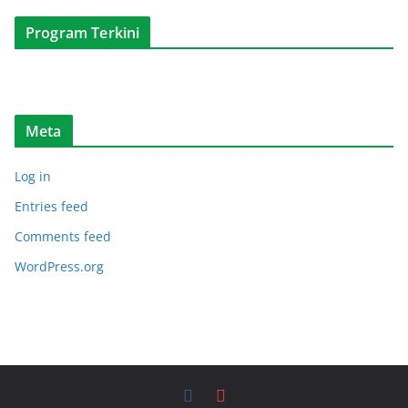
i
A
Program Terkini
r
t
i
k
Meta
e
l
Log in
Entries feed
Comments feed
WordPress.org