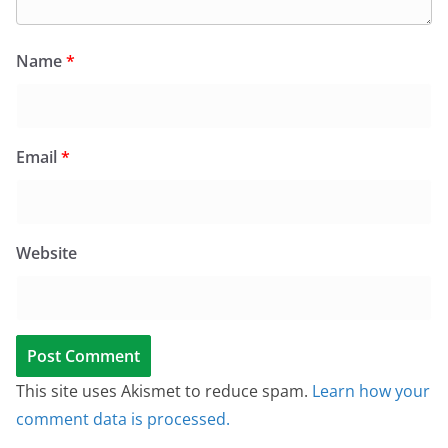
Name
*
Email
*
Website
This site uses Akismet to reduce spam.
Learn how your
comment data is processed.