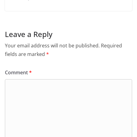
Leave a Reply
Your email address will not be published.
Required
fields are marked
*
Comment
*