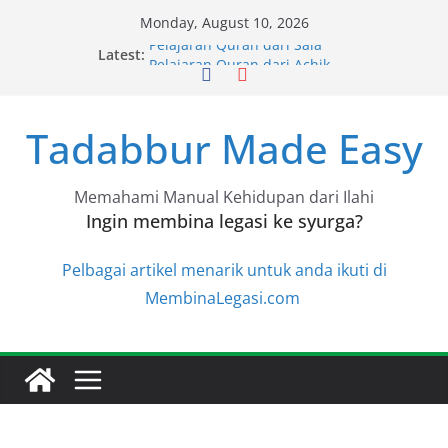
Skip
Monday, August 10, 2026
to
Pelajaran Quran dari Sala
Latest:
content
Pelajaran Quran dari Achik
Pelajaran Quran dari Halimah
Pelajaran Quran dari Niza
Pelajaran Quran dari Niza
Tadabbur Made Easy
Memahami Manual Kehidupan dari Ilahi
Ingin membina legasi ke syurga?
Pelbagai artikel menarik untuk anda ikuti di
MembinaLegasi.com