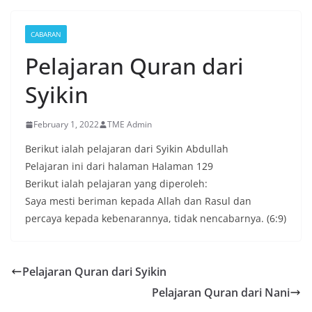
CABARAN
Pelajaran Quran dari
Syikin
February 1, 2022
TME Admin
Berikut ialah pelajaran dari Syikin Abdullah
Pelajaran ini dari halaman Halaman 129
Berikut ialah pelajaran yang diperoleh:
Saya mesti beriman kepada Allah dan Rasul dan
percaya kepada kebenarannya, tidak nencabarnya. (6:9)
Pelajaran Quran dari Syikin
Pelajaran Quran dari Nani