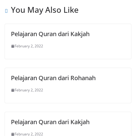
You May Also Like
Pelajaran Quran dari Kakjah
February 2, 2022
Pelajaran Quran dari Rohanah
February 2, 2022
Pelajaran Quran dari Kakjah
February 2, 2022