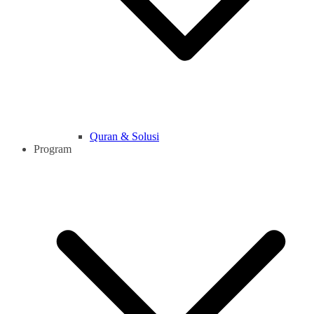
Quran & Solusi
Program