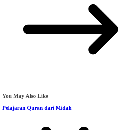
You May Also Like
Pelajaran Quran dari Midah