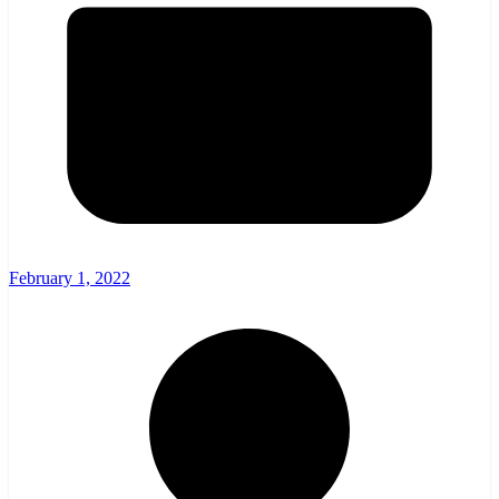
February 1, 2022