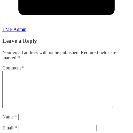
TME Admin
Leave a Reply
Your email address will not be published.
Required fields are
marked
*
Comment
*
Name
*
Email
*