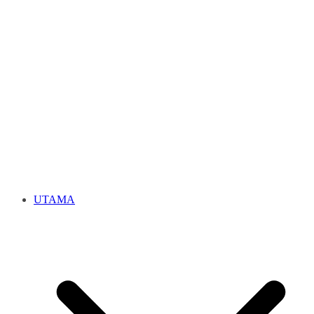
UTAMA