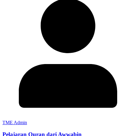
TME Admin
Pelajaran Quran dari Awwabin