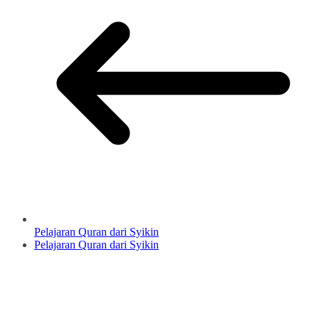
Pelajaran Quran dari Syikin
Pelajaran Quran dari Syikin