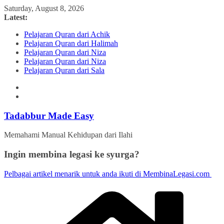
Skip
Saturday, August 8, 2026
to
Latest:
content
Pelajaran Quran dari Achik
Pelajaran Quran dari Halimah
Pelajaran Quran dari Niza
Pelajaran Quran dari Niza
Pelajaran Quran dari Sala
Tadabbur Made Easy
Memahami Manual Kehidupan dari Ilahi
Ingin membina legasi ke syurga?
Pelbagai artikel menarik untuk anda ikuti di MembinaLegasi.com