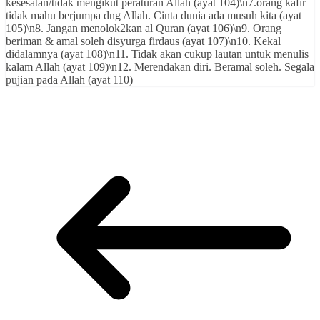
kesesatan/tidak mengikut peraturan Allah (ayat 104)\n7.orang kafir
tidak mahu berjumpa dng Allah. Cinta dunia ada musuh kita (ayat
105)\n8. Jangan menolok2kan al Quran (ayat 106)\n9. Orang
beriman & amal soleh disyurga firdaus (ayat 107)\n10. Kekal
didalamnya (ayat 108)\n11. Tidak akan cukup lautan untuk menulis
kalam Allah (ayat 109)\n12. Merendakan diri. Beramal soleh. Segala
pujian pada Allah (ayat 110)