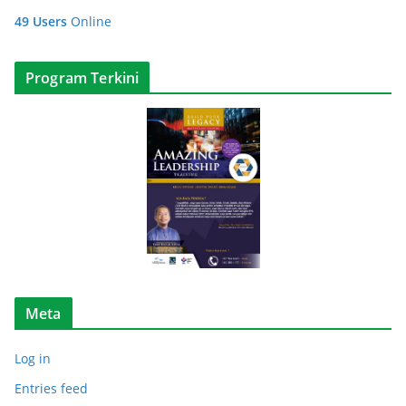
k
49 Users
Online
s
i
A
Program Terkini
r
t
i
k
e
l
Meta
Log in
Entries feed