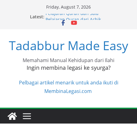
Skip
Friday, August 7, 2026
to
Pelajaran Quran dari Sala
Latest:
content
Pelajaran Quran dari Achik
Pelajaran Quran dari Halimah
Pelajaran Quran dari Niza
Pelajaran Quran dari Niza
Tadabbur Made Easy
Memahami Manual Kehidupan dari Ilahi
Ingin membina legasi ke syurga?
Pelbagai artikel menarik untuk anda ikuti di
MembinaLegasi.com