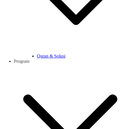
Quran & Solusi
Program