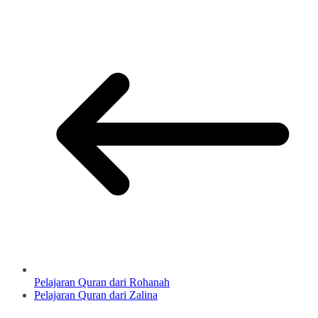
Pelajaran Quran dari Rohanah
Pelajaran Quran dari Zalina