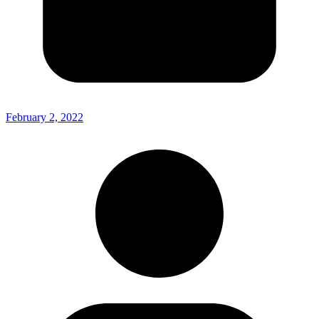
February 2, 2022