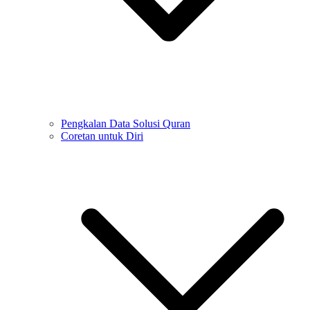
Pengkalan Data Solusi Quran
Coretan untuk Diri