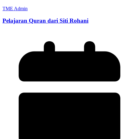
TME Admin
Pelajaran Quran dari Siti Rohani