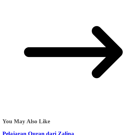
You May Also Like
Pelajaran Quran dari Zalina