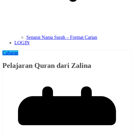
Senarai Nama Surah – Format Carian
LOGIN
Cabaran
Pelajaran Quran dari Zalina