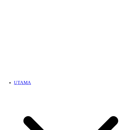
UTAMA