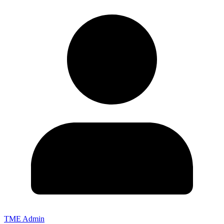
TME Admin