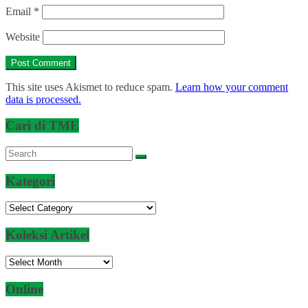
Email
*
Website
This site uses Akismet to reduce spam.
Learn how your comment
data is processed.
Cari di TME
Kategori
Kategori
Koleksi Artikel
Koleksi
Artikel
Online