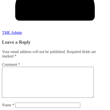
TME Admin
Leave a Reply
Your email address will not be published.
Required fields are
marked
*
Comment
*
Name
*