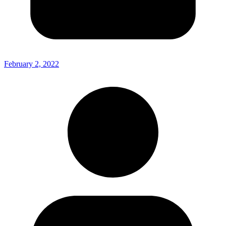
February 2, 2022