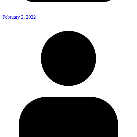
February 2, 2022