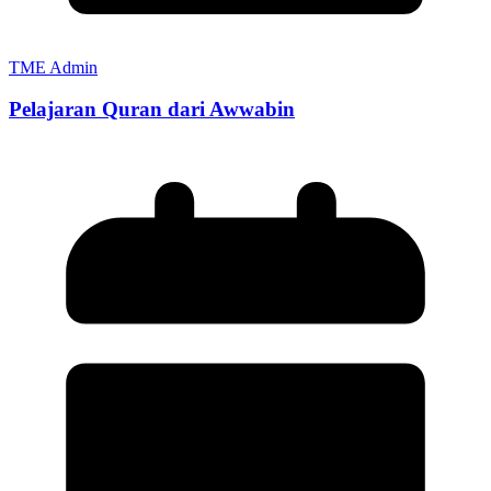
TME Admin
Pelajaran Quran dari Awwabin