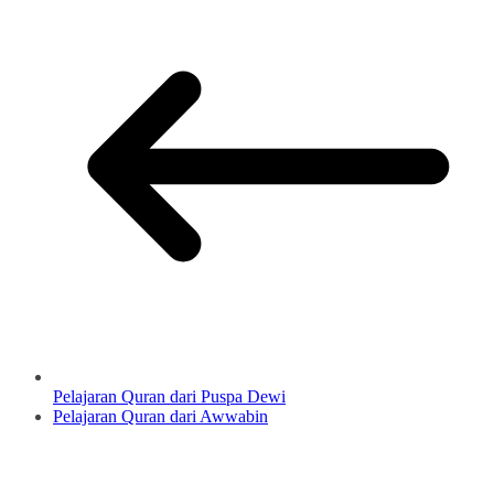
Pelajaran Quran dari Puspa Dewi
Pelajaran Quran dari Awwabin