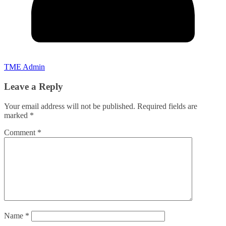
TME Admin
Leave a Reply
Your email address will not be published.
Required fields are
marked
*
Comment
*
Name
*