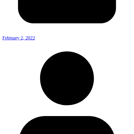
February 2, 2022