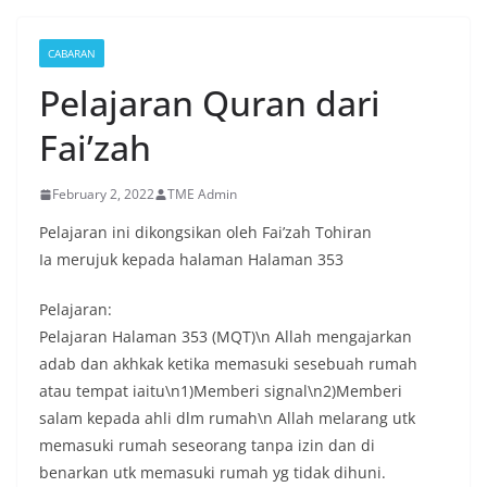
CABARAN
Pelajaran Quran dari
Fai’zah
February 2, 2022
TME Admin
Pelajaran ini dikongsikan oleh Fai’zah Tohiran
Ia merujuk kepada halaman Halaman 353
Pelajaran:
Pelajaran Halaman 353 (MQT)\n Allah mengajarkan
adab dan akhkak ketika memasuki sesebuah rumah
atau tempat iaitu\n1)Memberi signal\n2)Memberi
salam kepada ahli dlm rumah\n Allah melarang utk
memasuki rumah seseorang tanpa izin dan di
benarkan utk memasuki rumah yg tidak dihuni.