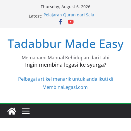
Skip
Thursday, August 6, 2026
to
Pelajaran Quran dari Sala
Latest:
content
Pelajaran Quran dari Achik
Pelajaran Quran dari Halimah
Pelajaran Quran dari Niza
Tadabbur Made Easy
Pelajaran Quran dari Niza
Memahami Manual Kehidupan dari Ilahi
Ingin membina legasi ke syurga?
Pelbagai artikel menarik untuk anda ikuti di
MembinaLegasi.com