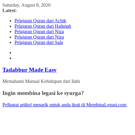
Skip
Saturday, August 8, 2026
to
Latest:
content
Pelajaran Quran dari Achik
Pelajaran Quran dari Halimah
Pelajaran Quran dari Niza
Pelajaran Quran dari Niza
Pelajaran Quran dari Sala
Tadabbur Made Easy
Memahami Manual Kehidupan dari Ilahi
Ingin membina legasi ke syurga?
Pelbagai artikel menarik untuk anda ikuti di MembinaLegasi.com