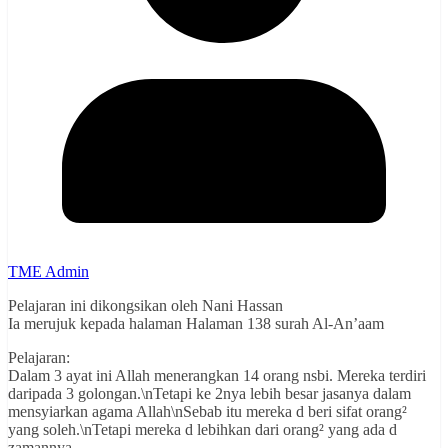
TME Admin
Pelajaran ini dikongsikan oleh Nani Hassan
Ia merujuk kepada halaman Halaman 138 surah Al-An’aam
Pelajaran:
Dalam 3 ayat ini Allah menerangkan 14 orang nsbi. Mereka terdiri
daripada 3 golongan.\nTetapi ke 2nya lebih besar jasanya dalam
mensyiarkan agama Allah\nSebab itu mereka d beri sifat orang²
yang soleh.\nTetapi mereka d lebihkan dari orang² yang ada d
zamannya