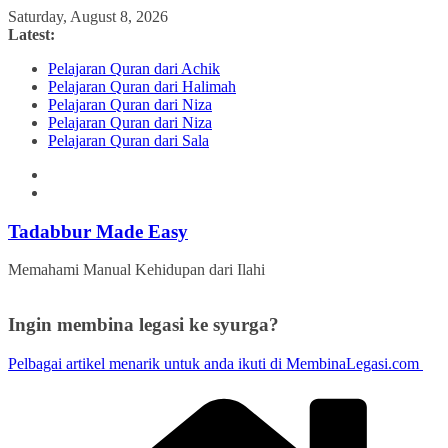
Skip
Saturday, August 8, 2026
to
Latest:
content
Pelajaran Quran dari Achik
Pelajaran Quran dari Halimah
Pelajaran Quran dari Niza
Pelajaran Quran dari Niza
Pelajaran Quran dari Sala
Tadabbur Made Easy
Memahami Manual Kehidupan dari Ilahi
Ingin membina legasi ke syurga?
Pelbagai artikel menarik untuk anda ikuti di MembinaLegasi.com