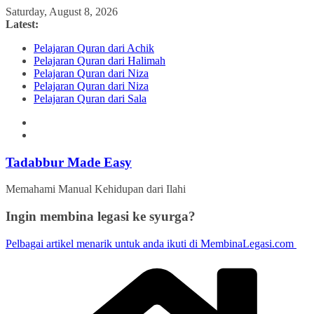
Skip
Saturday, August 8, 2026
to
Latest:
content
Pelajaran Quran dari Achik
Pelajaran Quran dari Halimah
Pelajaran Quran dari Niza
Pelajaran Quran dari Niza
Pelajaran Quran dari Sala
Tadabbur Made Easy
Memahami Manual Kehidupan dari Ilahi
Ingin membina legasi ke syurga?
Pelbagai artikel menarik untuk anda ikuti di MembinaLegasi.com