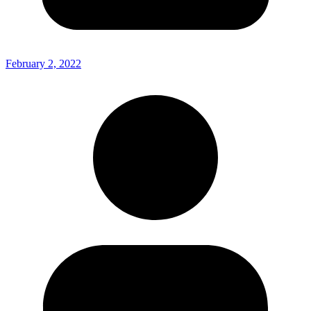
February 2, 2022