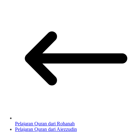
Pelajaran Quran dari Rohanah
Pelajaran Quran dari Aiezzudin