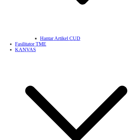
Hantar Artikel CUD
Fasilitator TME
KANVAS