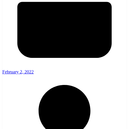
February 2, 2022