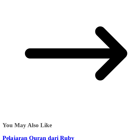
You May Also Like
Pelajaran Quran dari Ruby