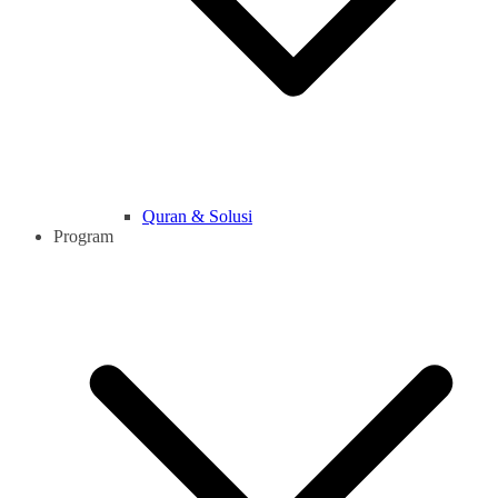
Quran & Solusi
Program