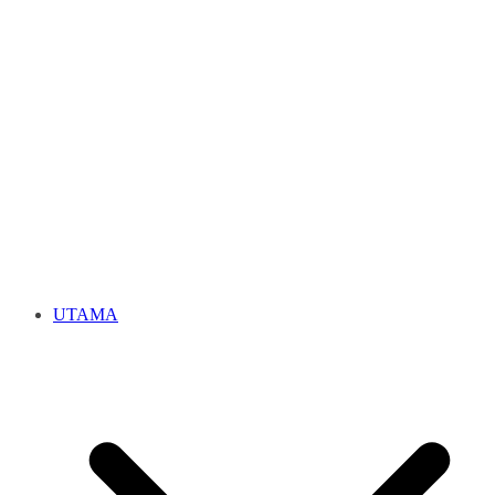
UTAMA