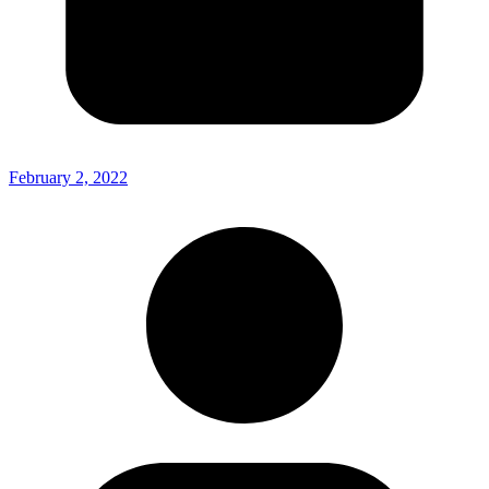
February 2, 2022