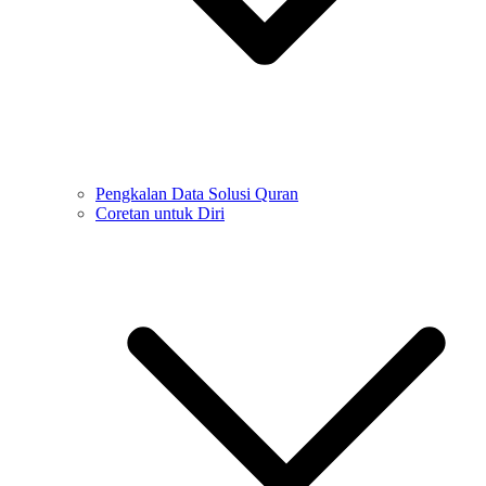
Pengkalan Data Solusi Quran
Coretan untuk Diri