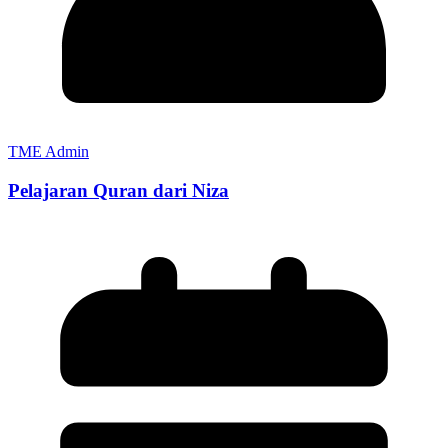
TME Admin
Pelajaran Quran dari Niza