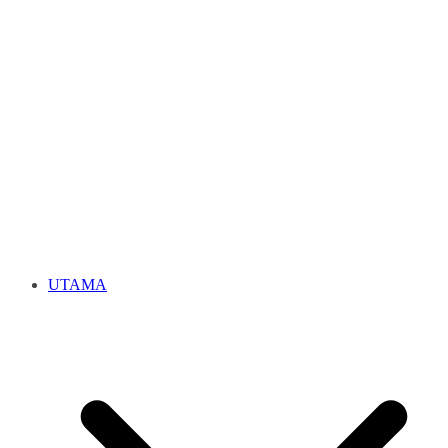
UTAMA