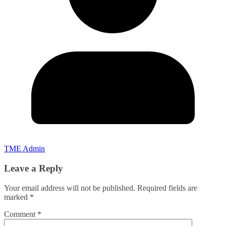
TME Admin
Leave a Reply
Your email address will not be published.
Required fields are
marked
*
Comment
*