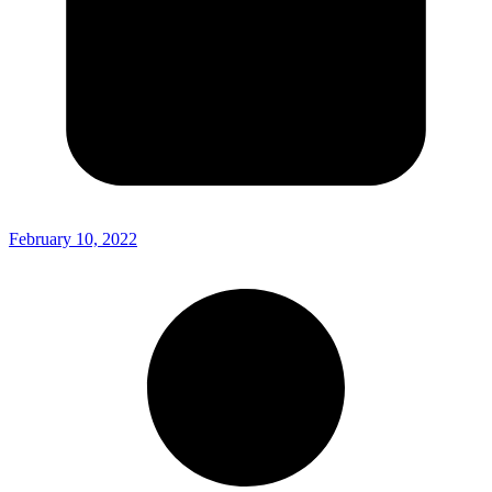
February 10, 2022