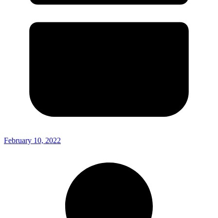
February 10, 2022