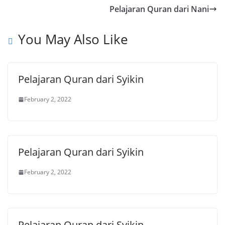
Pelajaran Quran dari Nani
You May Also Like
Pelajaran Quran dari Syikin
February 2, 2022
Pelajaran Quran dari Syikin
February 2, 2022
Pelajaran Quran dari Syikin