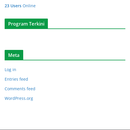
k
23 Users
Online
s
i
A
Program Terkini
r
t
i
k
Meta
e
l
Log in
Entries feed
Comments feed
WordPress.org