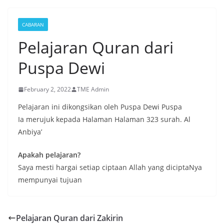
CABARAN
Pelajaran Quran dari
Puspa Dewi
February 2, 2022
TME Admin
Pelajaran ini dikongsikan oleh Puspa Dewi Puspa
Ia merujuk kepada Halaman Halaman 323 surah. Al
Anbiya’
Apakah pelajaran?
Saya mesti hargai setiap ciptaan Allah yang diciptaNya
mempunyai tujuan
Pelajaran Quran dari Zakirin