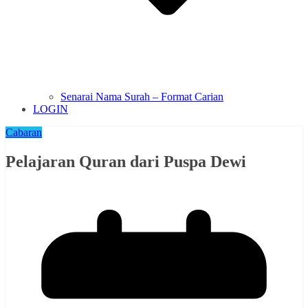
Senarai Nama Surah – Format Carian
LOGIN
Cabaran
Pelajaran Quran dari Puspa Dewi