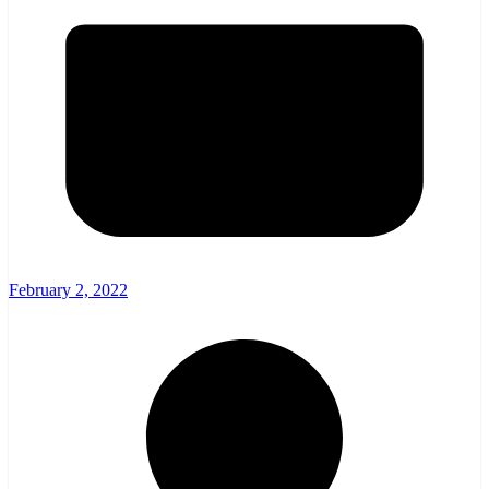
February 2, 2022