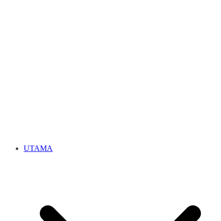
UTAMA