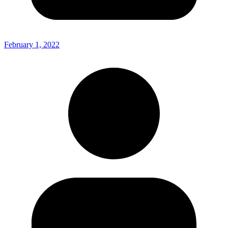
February 1, 2022