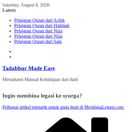
Skip
Saturday, August 8, 2026
to
Latest:
content
Pelajaran Quran dari Achik
Pelajaran Quran dari Halimah
Pelajaran Quran dari Niza
Pelajaran Quran dari Niza
Pelajaran Quran dari Sala
Tadabbur Made Easy
Memahami Manual Kehidupan dari Ilahi
Ingin membina legasi ke syurga?
Pelbagai artikel menarik untuk anda ikuti di MembinaLegasi.com