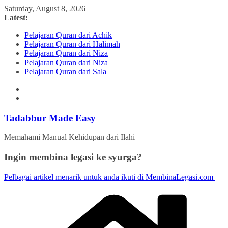
Skip
Saturday, August 8, 2026
to
Latest:
content
Pelajaran Quran dari Achik
Pelajaran Quran dari Halimah
Pelajaran Quran dari Niza
Pelajaran Quran dari Niza
Pelajaran Quran dari Sala
Tadabbur Made Easy
Memahami Manual Kehidupan dari Ilahi
Ingin membina legasi ke syurga?
Pelbagai artikel menarik untuk anda ikuti di MembinaLegasi.com