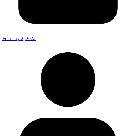
February 2, 2022