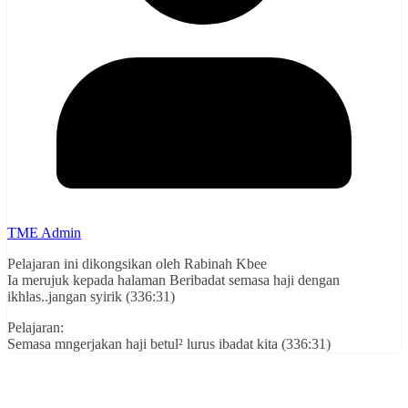
TME Admin
Pelajaran ini dikongsikan oleh Rabinah Kbee
Ia merujuk kepada halaman Beribadat semasa haji dengan
ikhlas..jangan syirik (336:31)
Pelajaran:
Semasa mngerjakan haji betul² lurus ibadat kita (336:31)