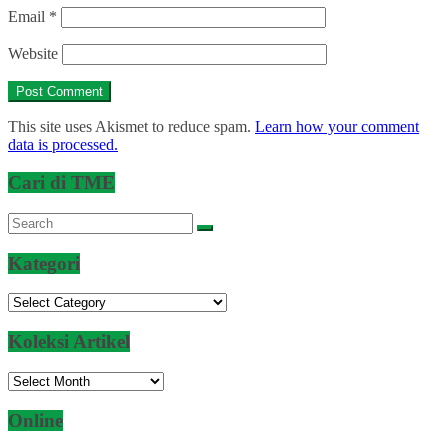
Email
*
Website
This site uses Akismet to reduce spam.
Learn how your comment
data is processed.
Cari di TME
Kategori
Kategori
Koleksi Artikel
Koleksi
Artikel
Online