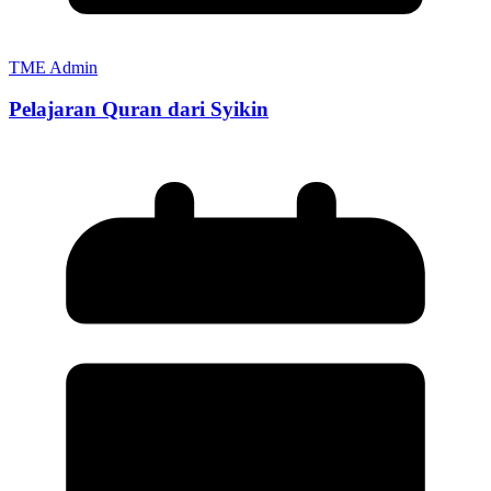
TME Admin
Pelajaran Quran dari Syikin