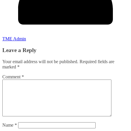
TME Admin
Leave a Reply
Your email address will not be published.
Required fields are
marked
*
Comment
*
Name
*