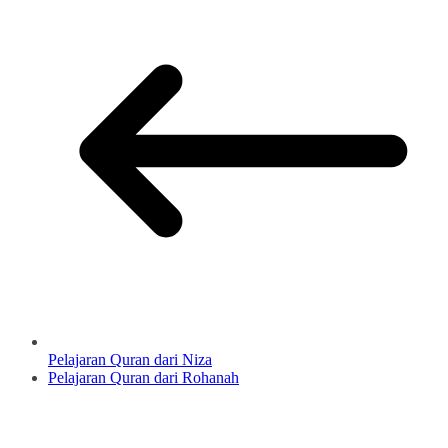
Pelajaran Quran dari Niza
Pelajaran Quran dari Rohanah