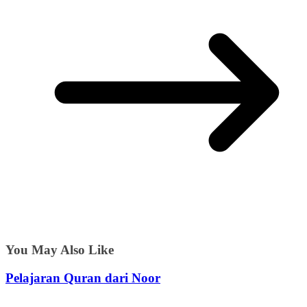
You May Also Like
Pelajaran Quran dari Noor