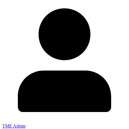
TME Admin