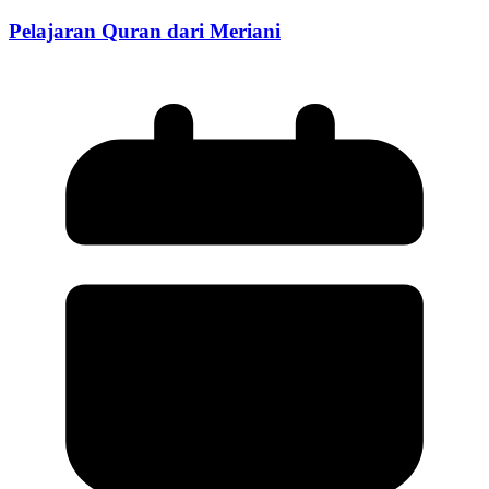
Pelajaran Quran dari Meriani