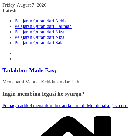
Skip
Friday, August 7, 2026
to
Latest:
content
Pelajaran Quran dari Achik
Pelajaran Quran dari Halimah
Pelajaran Quran dari Niza
Pelajaran Quran dari Niza
Pelajaran Quran dari Sala
Tadabbur Made Easy
Memahami Manual Kehidupan dari Ilahi
Ingin membina legasi ke syurga?
Pelbagai artikel menarik untuk anda ikuti di MembinaLegasi.com