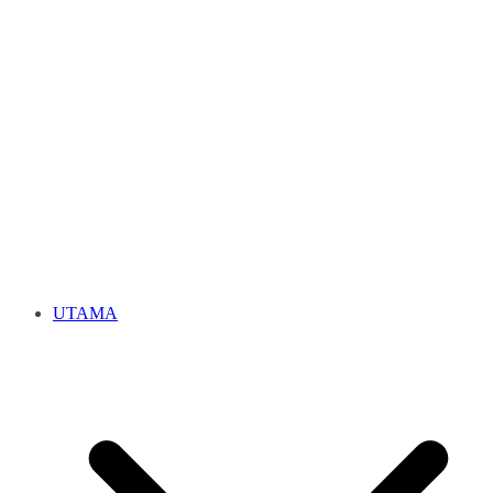
UTAMA