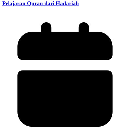
Pelajaran Quran dari Hadariah