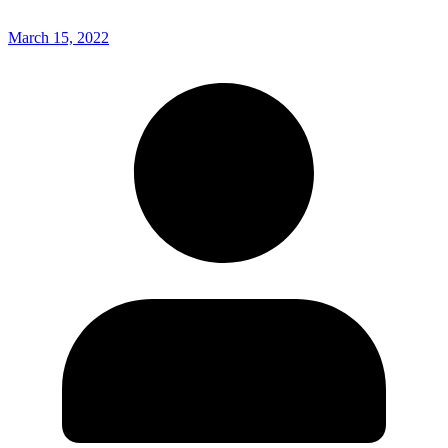
March 15, 2022