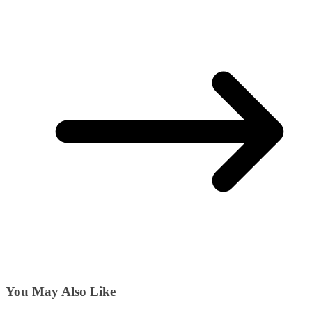
You May Also Like