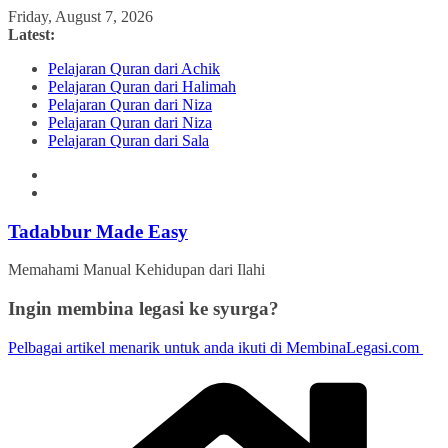
Skip
Friday, August 7, 2026
to
Latest:
content
Pelajaran Quran dari Achik
Pelajaran Quran dari Halimah
Pelajaran Quran dari Niza
Pelajaran Quran dari Niza
Pelajaran Quran dari Sala
Tadabbur Made Easy
Memahami Manual Kehidupan dari Ilahi
Ingin membina legasi ke syurga?
Pelbagai artikel menarik untuk anda ikuti di MembinaLegasi.com