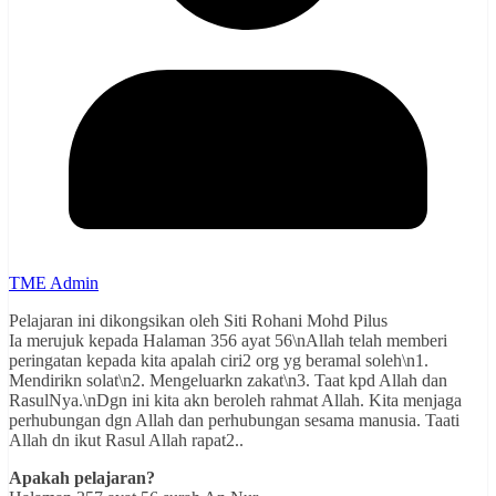
TME Admin
Pelajaran ini dikongsikan oleh Siti Rohani Mohd Pilus
Ia merujuk kepada Halaman 356 ayat 56\nAllah telah memberi
peringatan kepada kita apalah ciri2 org yg beramal soleh\n1.
Mendirikn solat\n2. Mengeluarkn zakat\n3. Taat kpd Allah dan
RasulNya.\nDgn ini kita akn beroleh rahmat Allah. Kita menjaga
perhubungan dgn Allah dan perhubungan sesama manusia. Taati
Allah dn ikut Rasul Allah rapat2..
Apakah pelajaran?