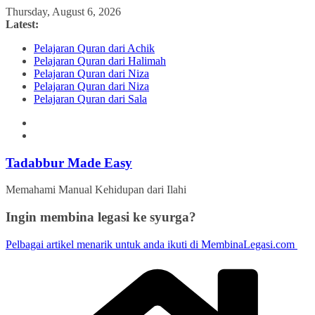
Skip
Thursday, August 6, 2026
to
Latest:
content
Pelajaran Quran dari Achik
Pelajaran Quran dari Halimah
Pelajaran Quran dari Niza
Pelajaran Quran dari Niza
Pelajaran Quran dari Sala
Tadabbur Made Easy
Memahami Manual Kehidupan dari Ilahi
Ingin membina legasi ke syurga?
Pelbagai artikel menarik untuk anda ikuti di MembinaLegasi.com