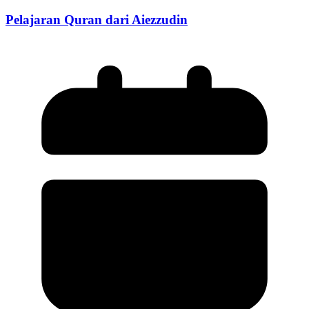
Pelajaran Quran dari Aiezzudin