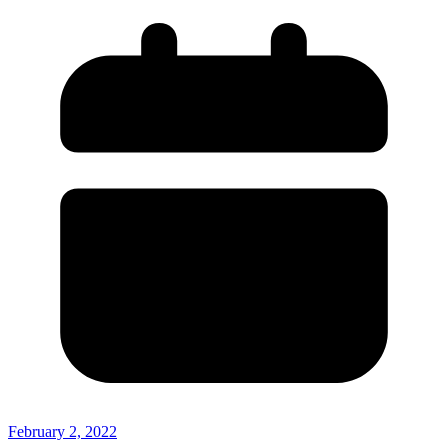
February 2, 2022