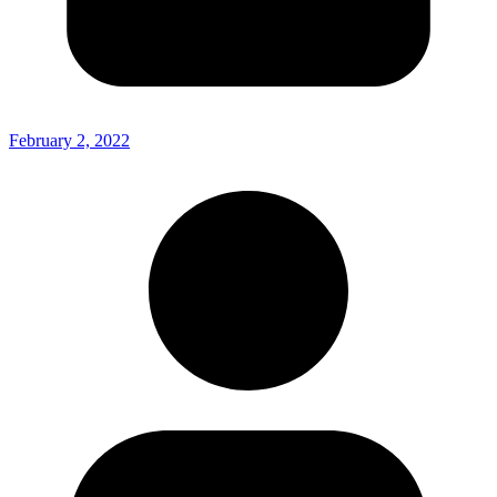
February 2, 2022