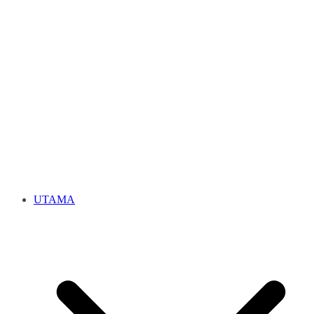
UTAMA