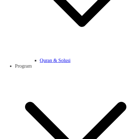
Quran & Solusi
Program