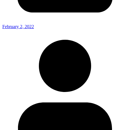
February 2, 2022