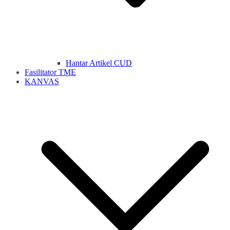
Hantar Artikel CUD
Fasilitator TME
KANVAS