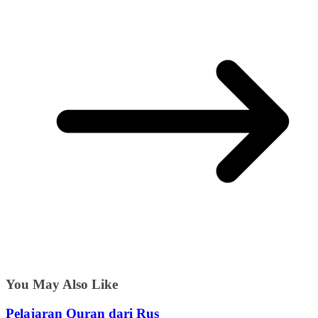
You May Also Like
Pelajaran Quran dari Rus