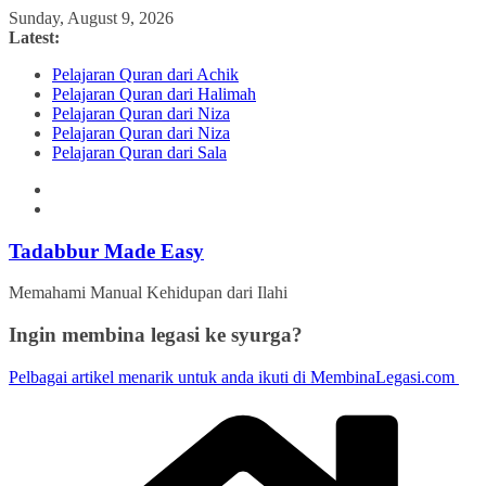
Skip
Sunday, August 9, 2026
to
Latest:
content
Pelajaran Quran dari Achik
Pelajaran Quran dari Halimah
Pelajaran Quran dari Niza
Pelajaran Quran dari Niza
Pelajaran Quran dari Sala
Tadabbur Made Easy
Memahami Manual Kehidupan dari Ilahi
Ingin membina legasi ke syurga?
Pelbagai artikel menarik untuk anda ikuti di MembinaLegasi.com