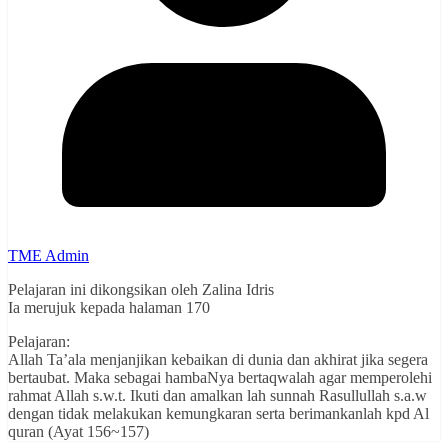
TME Admin
Pelajaran ini dikongsikan oleh Zalina Idris
Ia merujuk kepada halaman 170
Pelajaran:
Allah Ta’ala menjanjikan kebaikan di dunia dan akhirat jika segera
bertaubat. Maka sebagai hambaNya bertaqwalah agar memperolehi
rahmat Allah s.w.t. Ikuti dan amalkan lah sunnah Rasullullah s.a.w
dengan tidak melakukan kemungkaran serta berimankanlah kpd Al
quran (Ayat 156~157)