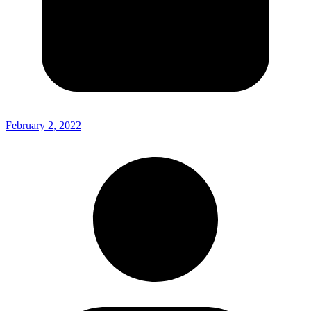
February 2, 2022