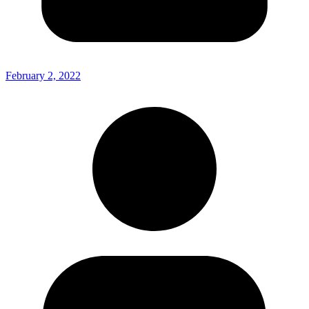
February 2, 2022