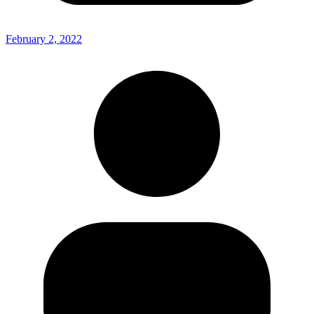
February 2, 2022