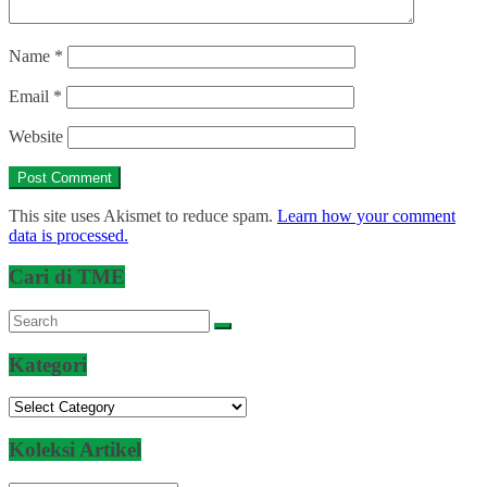
Name
*
Email
*
Website
This site uses Akismet to reduce spam.
Learn how your comment
data is processed.
Cari di TME
Kategori
Kategori
Koleksi Artikel