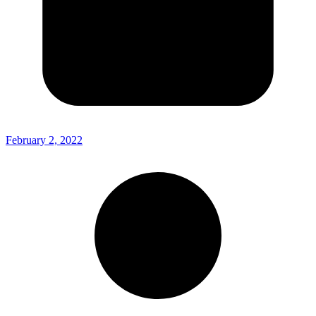
February 2, 2022