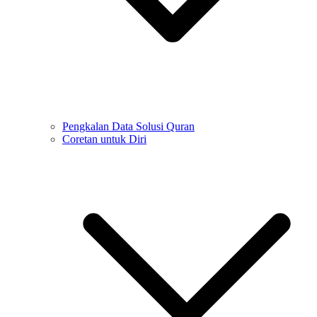
Pengkalan Data Solusi Quran
Coretan untuk Diri