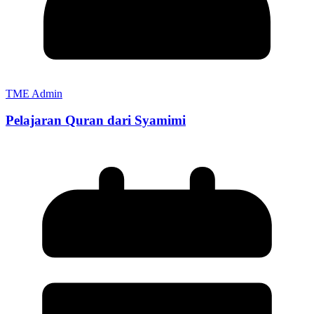
TME Admin
Pelajaran Quran dari Syamimi