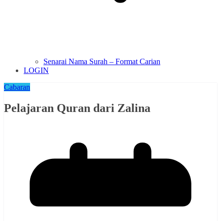
Senarai Nama Surah – Format Carian
LOGIN
Cabaran
Pelajaran Quran dari Zalina