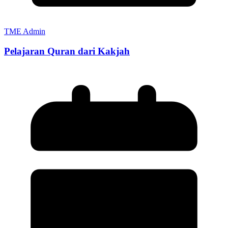
TME Admin
Pelajaran Quran dari Kakjah