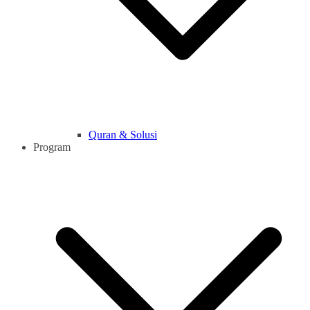
Quran & Solusi
Program