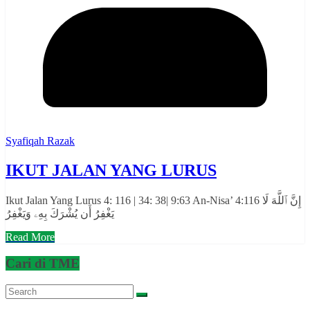
Syafiqah Razak
IKUT JALAN YANG LURUS
Ikut Jalan Yang Lurus 4: 116 | 34: 38| 9:63 An-Nisa’ 4:116 إِنَّ ٱللَّهَ لَا
يَغْفِرُ أَن يُشْرَكَ بِهِۦ وَيَغْفِرُ
Read More
Cari di TME