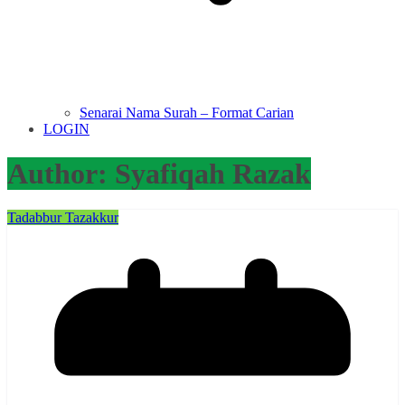
Senarai Nama Surah – Format Carian
LOGIN
Author:
Syafiqah Razak
Tadabbur Tazakkur