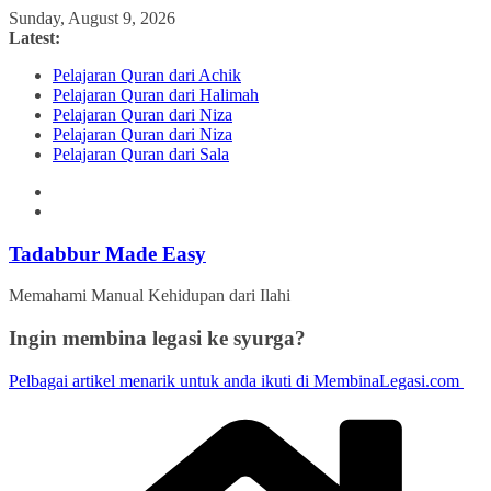
Skip
Sunday, August 9, 2026
to
Latest:
content
Pelajaran Quran dari Achik
Pelajaran Quran dari Halimah
Pelajaran Quran dari Niza
Pelajaran Quran dari Niza
Pelajaran Quran dari Sala
Tadabbur Made Easy
Memahami Manual Kehidupan dari Ilahi
Ingin membina legasi ke syurga?
Pelbagai artikel menarik untuk anda ikuti di MembinaLegasi.com