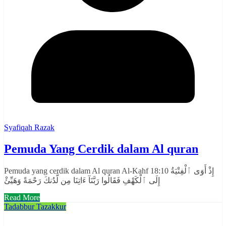
Syafiqah Razak
Pemuda Yang Cerdik dalam Al quran
Pemuda yang cerdik dalam Al quran Al-Kahf 18:10 إِذْ أَوَى ٱلْفِتْيَةُ
إِلَى ٱلْكَهْفِ فَقَالُوا رَبَّنَآ ءَاتِنَا مِن لَّدُنكَ رَحْمَةً وَهَيِّئْ
Read More
Tadabbur Tazakkur