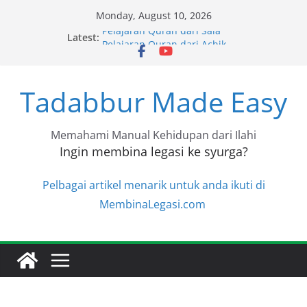
Skip
Monday, August 10, 2026
to
Pelajaran Quran dari Sala
Latest:
content
Pelajaran Quran dari Achik
Pelajaran Quran dari Halimah
Pelajaran Quran dari Niza
Tadabbur Made Easy
Pelajaran Quran dari Niza
Memahami Manual Kehidupan dari Ilahi
Ingin membina legasi ke syurga?
Pelbagai artikel menarik untuk anda ikuti di
MembinaLegasi.com