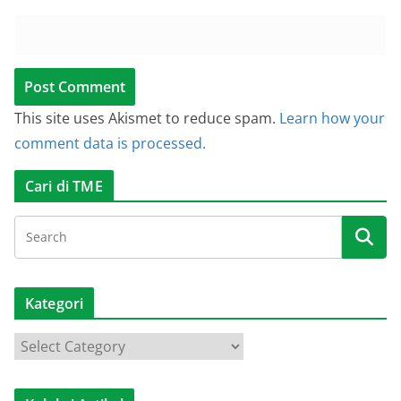
This site uses Akismet to reduce spam.
Learn how your
comment data is processed.
Cari di TME
Kategori
K
a
t