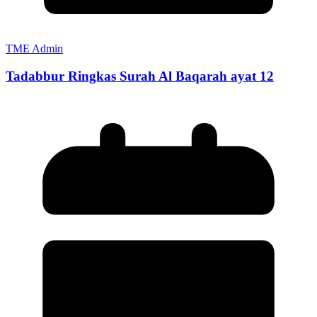
TME Admin
Tadabbur Ringkas Surah Al Baqarah ayat 12