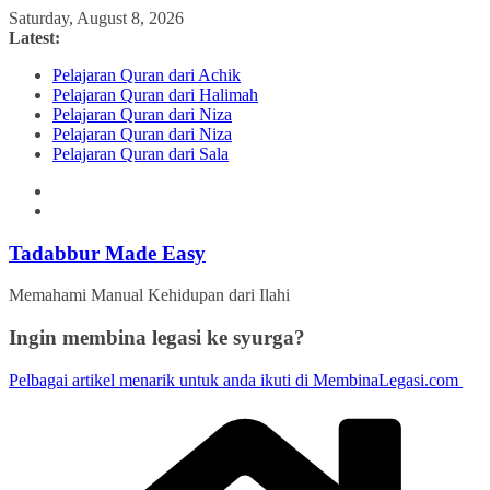
Skip
Saturday, August 8, 2026
to
Latest:
content
Pelajaran Quran dari Achik
Pelajaran Quran dari Halimah
Pelajaran Quran dari Niza
Pelajaran Quran dari Niza
Pelajaran Quran dari Sala
Tadabbur Made Easy
Memahami Manual Kehidupan dari Ilahi
Ingin membina legasi ke syurga?
Pelbagai artikel menarik untuk anda ikuti di MembinaLegasi.com