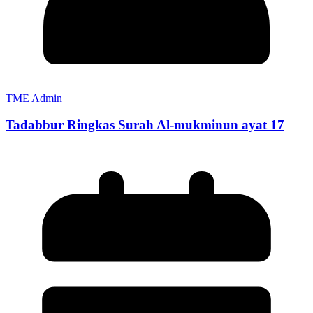
TME Admin
Tadabbur Ringkas Surah Al-mukminun ayat 17