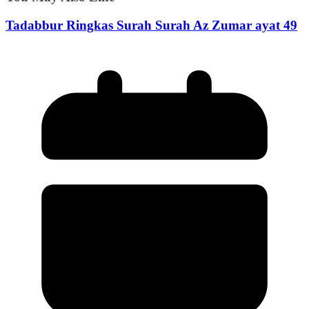
Tadabbur Ringkas Surah Surah Az Zumar ayat 49