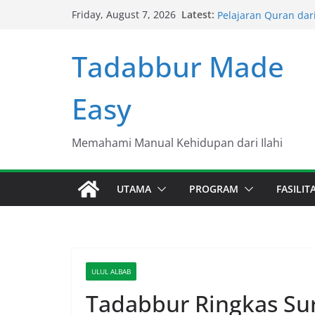
Skip
Pelajaran Quran dari
Latest:
Friday, August 7, 2026
Pelajaran Quran dar
to
Pelajaran Quran dar
content
Pelajaran Quran dar
Tadabbur Made
Pelajaran Quran dar
Easy
Memahami Manual Kehidupan dari Ilahi
UTAMA
PROGRAM
FASILI
ULUL ALBAB
Tadabbur Ringkas Sur