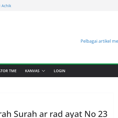
 Sala
i Achik
i Halimah
i Niza
i Niza
Pelbagai artikel m
TATOR TME
KANVAS
LOGIN
ah Surah ar rad ayat No 23