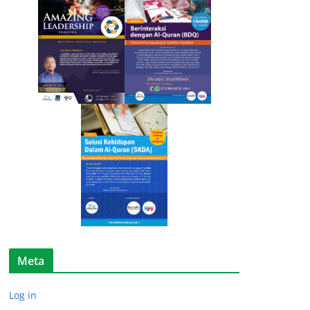
i
k
e
l
Meta
Log in