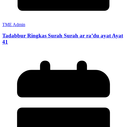
TME Admin
Tadabbur Ringkas Surah Surah ar ra’du ayat Ayat
41