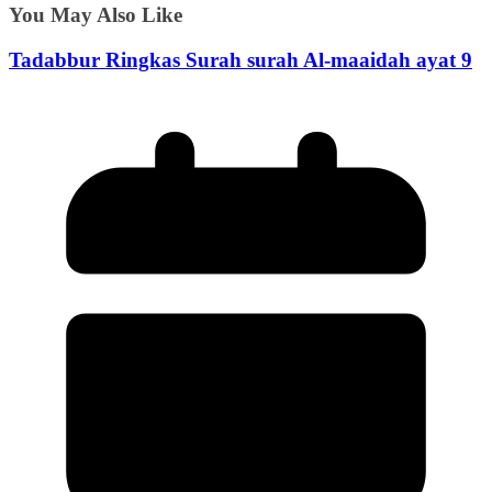
You May Also Like
Tadabbur Ringkas Surah surah Al-maaidah ayat 9