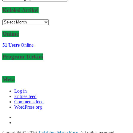
Koleksi Artikel
Koleksi
Artikel
Online
51 Users
Online
Program Terkini
Meta
Log in
Entries feed
Comments feed
WordPress.org
Copyright © 2026
Tadabbur Made Easy
. All rights reserved.