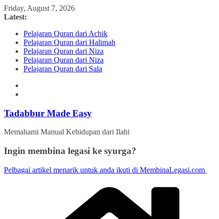
Skip
Friday, August 7, 2026
to
Latest:
content
Pelajaran Quran dari Achik
Pelajaran Quran dari Halimah
Pelajaran Quran dari Niza
Pelajaran Quran dari Niza
Pelajaran Quran dari Sala
Tadabbur Made Easy
Memahami Manual Kehidupan dari Ilahi
Ingin membina legasi ke syurga?
Pelbagai artikel menarik untuk anda ikuti di MembinaLegasi.com