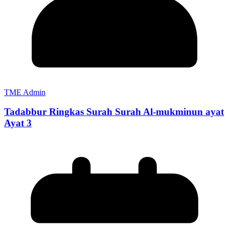
TME Admin
Tadabbur Ringkas Surah Surah Al-mukminun ayat
Ayat 3