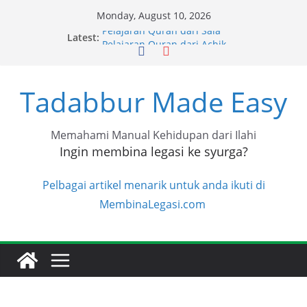
Skip
Monday, August 10, 2026
to
Pelajaran Quran dari Sala
Latest:
content
Pelajaran Quran dari Achik
Pelajaran Quran dari Halimah
Pelajaran Quran dari Niza
Pelajaran Quran dari Niza
Tadabbur Made Easy
Memahami Manual Kehidupan dari Ilahi
Ingin membina legasi ke syurga?
Pelbagai artikel menarik untuk anda ikuti di
MembinaLegasi.com