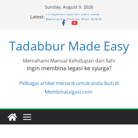
Skip
Sunday, August 9, 2026
to
Pelajaran Quran dari Sala
Latest:
content
Pelajaran Quran dari Achik
Pelajaran Quran dari Halimah
Pelajaran Quran dari Niza
Tadabbur Made Easy
Pelajaran Quran dari Niza
Memahami Manual Kehidupan dari Ilahi
Ingin membina legasi ke syurga?
Pelbagai artikel menarik untuk anda ikuti di
MembinaLegasi.com