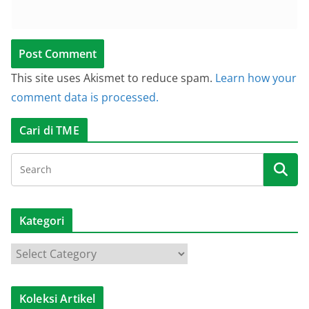
This site uses Akismet to reduce spam.
Learn how your
comment data is processed.
Cari di TME
Kategori
K
a
t
Koleksi Artikel
e