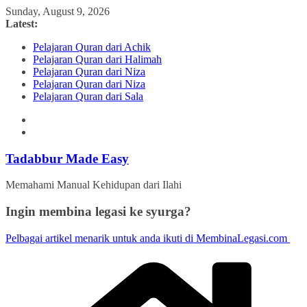
Skip
Sunday, August 9, 2026
to
Latest:
content
Pelajaran Quran dari Achik
Pelajaran Quran dari Halimah
Pelajaran Quran dari Niza
Pelajaran Quran dari Niza
Pelajaran Quran dari Sala
Tadabbur Made Easy
Memahami Manual Kehidupan dari Ilahi
Ingin membina legasi ke syurga?
Pelbagai artikel menarik untuk anda ikuti di MembinaLegasi.com