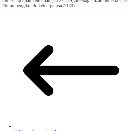
dlm setiap ujian keimanan.(7:127-129)\nPelbagai azab dunia ke atas
Firaun,pengikut dn keluarganya(7:130)