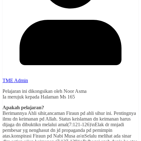
TME Admin
Pelajaran ini dikongsikan oleh Noor Asma
Ia merujuk kepada Halaman Ms 165
Apakah pelajaran?
Berimannya Ahli sihir,ancaman Firaun pd ahli sihur ini. Pentingnya
ilmu dn keimanan pd Allah. Status keislaman dn keimanan harus
dijaga dn dibuktikn melalui amal(7:121-126)\nElak dr mnjadi
pembesar yg nenghasut dn jd propaganda pd pemimpin
atas.konspirasi Firaun pd Nabi Musa as\nSelalu melihat ada sinar