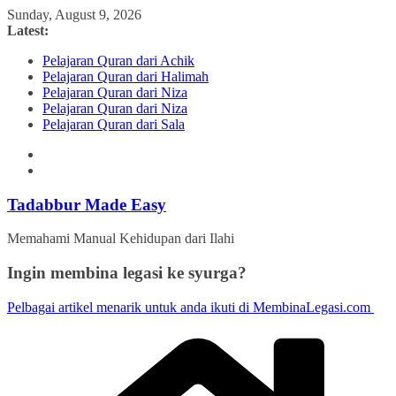
Skip
Sunday, August 9, 2026
to
Latest:
content
Pelajaran Quran dari Achik
Pelajaran Quran dari Halimah
Pelajaran Quran dari Niza
Pelajaran Quran dari Niza
Pelajaran Quran dari Sala
Tadabbur Made Easy
Memahami Manual Kehidupan dari Ilahi
Ingin membina legasi ke syurga?
Pelbagai artikel menarik untuk anda ikuti di MembinaLegasi.com