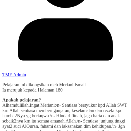
TME Admin
Pelajaran ini dikongsikan oleh Meriani Ismail
Ia merujuk kepada Halaman 180
Apakah pelajaran?
Alhamdulillah.Ingat Meriani:\n- Sentiasa bersyukur kpd Allah SWT
krn Allah sentiasa memberi ganjaran, keselamatan dan rezeki kpd
hamba2Nya yg bertaqwa.\n- Hindari fitnah, jaga harta dan anak
sebaik2nya krn itu semua amanah Allah.\n- Sentiasa junjung tinggi
ayat2 suci AlQuran, fahami dan laksanakan dlm kehidupan.\n- Jgn