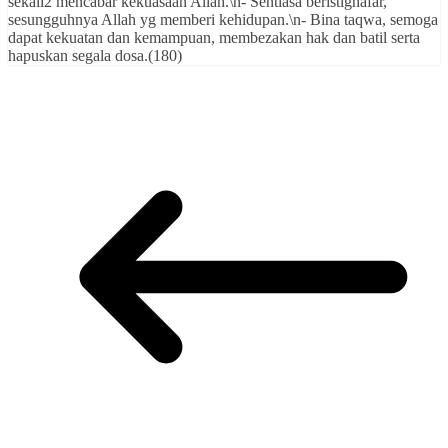
sekali2 mencabar kekuasaan Allah.\n- Sentiasa beristighafar,
sesungguhnya Allah yg memberi kehidupan.\n- Bina taqwa, semoga
dapat kekuatan dan kemampuan, membezakan hak dan batil serta
hapuskan segala dosa.(180)