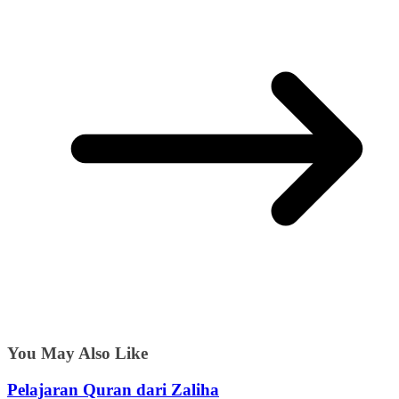
You May Also Like
Pelajaran Quran dari Zaliha