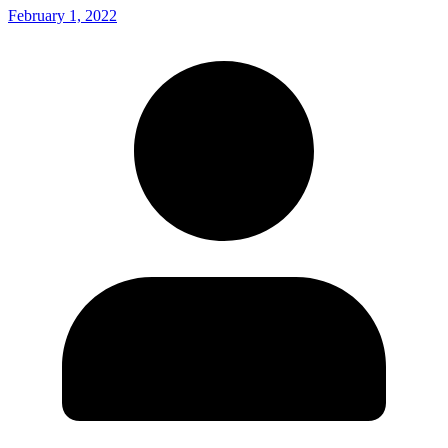
February 1, 2022