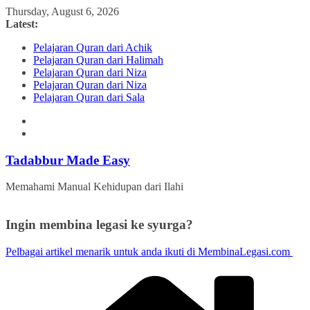
Skip
Thursday, August 6, 2026
to
Latest:
content
Pelajaran Quran dari Achik
Pelajaran Quran dari Halimah
Pelajaran Quran dari Niza
Pelajaran Quran dari Niza
Pelajaran Quran dari Sala
Tadabbur Made Easy
Memahami Manual Kehidupan dari Ilahi
Ingin membina legasi ke syurga?
Pelbagai artikel menarik untuk anda ikuti di MembinaLegasi.com