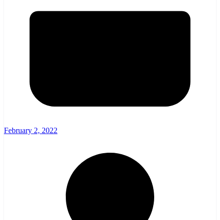
February 2, 2022