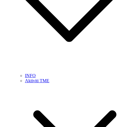
INFO
Aktiviti TME