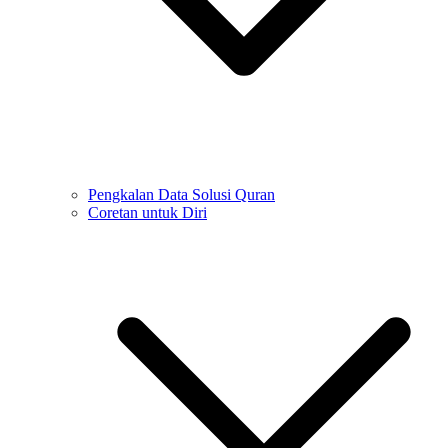
Pengkalan Data Solusi Quran
Coretan untuk Diri