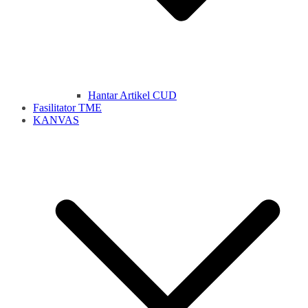
Hantar Artikel CUD
Fasilitator TME
KANVAS