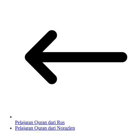
Pelajaran Quran dari Rus
Pelajaran Quran dari Norazlen