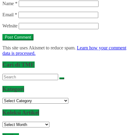
Name
*
Email
*
Website
This site uses Akismet to reduce spam.
Learn how your comment
data is processed.
Cari di TME
Kategori
Kategori
Koleksi Artikel
Koleksi
Artikel