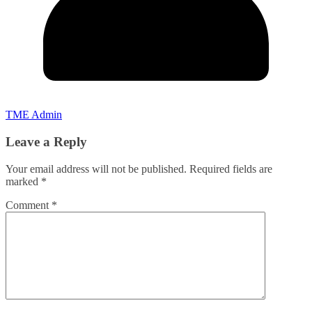
TME Admin
Leave a Reply
Your email address will not be published.
Required fields are
marked
*
Comment
*