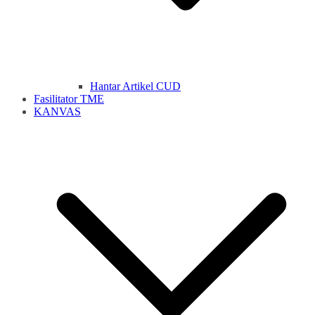
Hantar Artikel CUD
Fasilitator TME
KANVAS