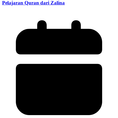
Pelajaran Quran dari Zalina