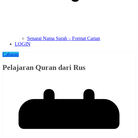
Senarai Nama Surah – Format Carian
LOGIN
Cabaran
Pelajaran Quran dari Rus