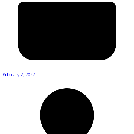
February 2, 2022