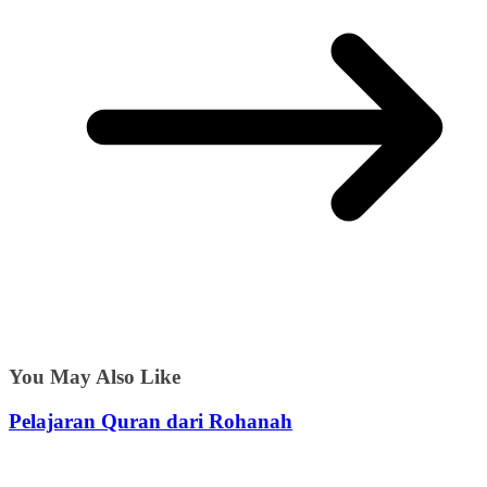
You May Also Like
Pelajaran Quran dari Rohanah