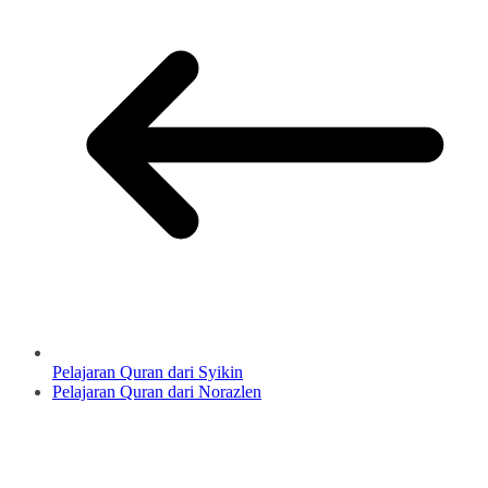
Pelajaran Quran dari Syikin
Pelajaran Quran dari Norazlen