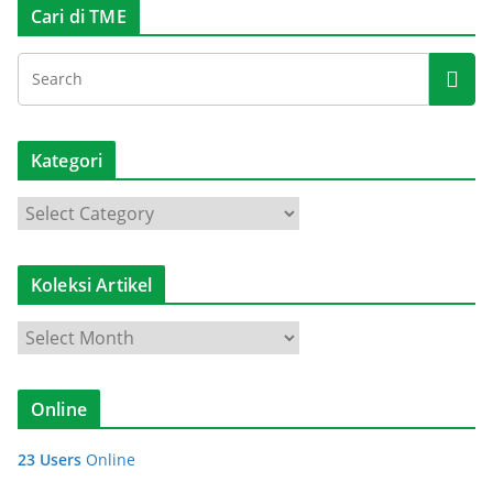
Cari di TME
Kategori
K
a
t
Koleksi Artikel
e
g
K
o
o
r
l
i
Online
e
k
23 Users
Online
s