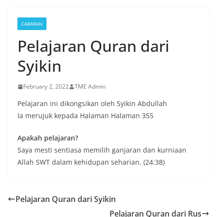
CABARAN
Pelajaran Quran dari
Syikin
February 2, 2022
TME Admin
Pelajaran ini dikongsikan oleh Syikin Abdullah
Ia merujuk kepada Halaman Halaman 355
Apakah pelajaran?
Saya mesti sentiasa memilih ganjaran dan kurniaan
Allah SWT dalam kehidupan seharian. (24:38)
Pelajaran Quran dari Syikin
Pelajaran Quran dari Rus