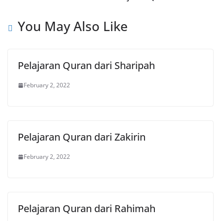
You May Also Like
Pelajaran Quran dari Sharipah
February 2, 2022
Pelajaran Quran dari Zakirin
February 2, 2022
Pelajaran Quran dari Rahimah