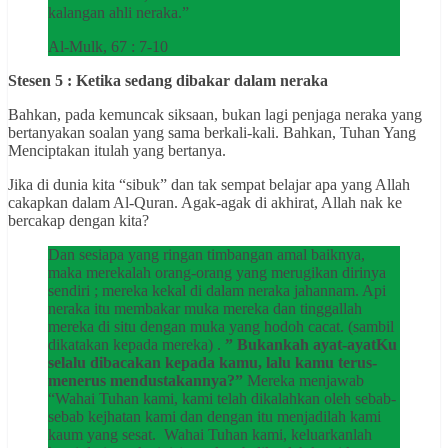
kalangan ahli neraka.”
Al-Mulk, 67 : 7-10
Stesen 5 : Ketika sedang dibakar dalam neraka
Bahkan, pada kemuncak siksaan, bukan lagi penjaga neraka yang
bertanyakan soalan yang sama berkali-kali. Bahkan, Tuhan Yang
Menciptakan itulah yang bertanya.
Jika di dunia kita “sibuk” dan tak sempat belajar apa yang Allah
cakapkan dalam Al-Quran. Agak-agak di akhirat, Allah nak ke
bercakap dengan kita?
Dan sesiapa yang ringan timbangan amal baiknya,
maka merekalah orang-orang yang merugikan dirinya
sendiri ; mereka kekal di dalam neraka jahannam. Api
neraka itu membakar muka mereka dan tinggallah
mereka di situ dengan muka yang hodoh cacat. (sambil
dikatakan kepada mereka) .
” Bukankah ayat-ayatKu
selalu dibacakan kepada kamu, lalu kamu terus-
menerus mendustakannya?”
Mereka menjawab
“Wahai Tuhan kami, kami telah dikalahkan oleh sebab-
sebab kejhatan kami dan dengan itu menjadilah kami
kaum yang sesat. Wahai Tuhan kami, keluarkanlah