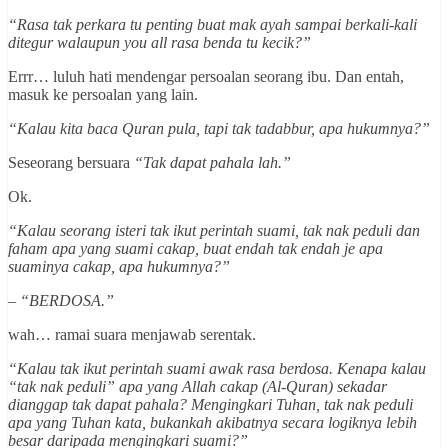
“Rasa tak perkara tu penting buat mak ayah sampai berkali-kali
ditegur walaupun you all rasa benda tu kecik?”
Errr… luluh hati mendengar persoalan seorang ibu. Dan entah,
masuk ke persoalan yang lain.
“Kalau kita baca Quran pula, tapi tak tadabbur, apa hukumnya?”
Seseorang bersuara
“Tak dapat pahala lah.”
Ok.
“Kalau seorang isteri tak ikut perintah suami, tak nak peduli dan
faham apa yang suami cakap, buat endah tak endah je apa
suaminya cakap, apa hukumnya?”
– “BERDOSA.”
wah… ramai suara menjawab serentak.
“Kalau tak ikut perintah suami awak rasa berdosa. Kenapa kalau
“tak nak peduli” apa yang Allah cakap (Al-Quran) sekadar
dianggap tak dapat pahala? Mengingkari Tuhan, tak nak peduli
apa yang Tuhan kata, bukankah akibatnya secara logiknya lebih
besar daripada mengingkari suami?”