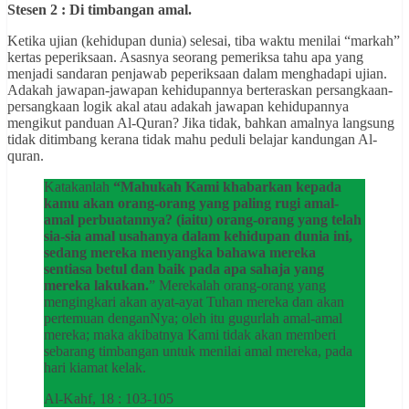
Stesen 2 : Di timbangan amal.
Ketika ujian (kehidupan dunia) selesai, tiba waktu menilai “markah”
kertas peperiksaan. Asasnya seorang pemeriksa tahu apa yang
menjadi sandaran penjawab peperiksaan dalam menghadapi ujian.
Adakah jawapan-jawapan kehidupannya berteraskan persangkaan-
persangkaan logik akal atau adakah jawapan kehidupannya
mengikut panduan Al-Quran? Jika tidak, bahkan amalnya langsung
tidak ditimbang kerana tidak mahu peduli belajar kandungan Al-
quran.
Katakanlah
“Mahukah Kami khabarkan kepada
kamu akan orang-orang yang paling rugi amal-
amal perbuatannya? (iaitu) orang-orang yang telah
sia-sia amal usahanya dalam kehidupan dunia ini,
sedang mereka menyangka bahawa mereka
sentiasa betul dan baik pada apa sahaja yang
mereka lakukan.
” Merekalah orang-orang yang
mengingkari akan ayat-ayat Tuhan mereka dan akan
pertemuan denganNya; oleh itu gugurlah amal-amal
mereka; maka akibatnya Kami tidak akan memberi
sebarang timbangan untuk menilai amal mereka, pada
hari kiamat kelak.
Al-Kahf, 18 : 103-105