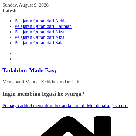
Skip
Sunday, August 9, 2026
to
Latest:
content
Pelajaran Quran dari Achik
Pelajaran Quran dari Halimah
Pelajaran Quran dari Niza
Pelajaran Quran dari Niza
Pelajaran Quran dari Sala
Tadabbur Made Easy
Memahami Manual Kehidupan dari Ilahi
Ingin membina legasi ke syurga?
Pelbagai artikel menarik untuk anda ikuti di MembinaLegasi.com