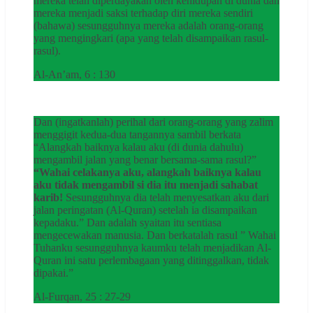
mereka telah diperdayakan oleh kehidupan di dunia dan
mereka menjadi saksi terhadap diri mereka sendiri
(bahawa) sesungguhnya mereka adalah orang-orang
yang mengingkari (apa yang telah disampaikan rasul-
rasul).
Al-An’am, 6 : 130
Dan (ingatkanlah) perihal dari orang-orang yang zalim
menggigit kedua-dua tangannya sambil berkata
“Alangkah baiknya kalau aku (di dunia dahulu)
mengambil jalan yang benar bersama-sama rasul?”
“Wahai celakanya aku, alangkah baiknya kalau
aku tidak mengambil si dia itu menjadi sahabat
karib!
Sesungguhnya dia telah menyesatkan aku dari
jalan peringatan (Al-Quran) setelah ia disampaikan
kepadaku.” Dan adalah syaitan itu sentiasa
mengecewakan manusia. Dan berkatalah rasul ” Wahai
Tuhanku sesungguhnya kaumku telah menjadikan Al-
Quran ini satu perlembagaan yang ditinggalkan, tidak
dipakai.”
Al-Furqan, 25 : 27-29