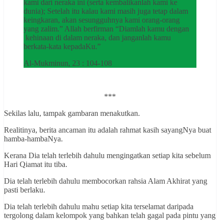
kami dari neraka ini (serta kembalikanlah kami ke
dunia); Setelah itu kalau kami masih juga tetap dalam
keingkaran, akan sesungguhnya kami orang-orang
yang zalim.” Allah berfirman “Diamlah kamu dengan
kehinaan di dalam neraka, dan janganlah kamu
berkata-kata kepadaKu.”
Al-Mukminun, 23 : 104-108
***
Sekilas lalu, tampak gambaran menakutkan.
Realitinya, berita ancaman itu adalah rahmat kasih sayangNya buat
hamba-hambaNya.
Kerana Dia telah terlebih dahulu mengingatkan setiap kita sebelum
Hari Qiamat itu tiba.
Dia telah terlebih dahulu membocorkan rahsia Alam Akhirat yang
pasti berlaku.
Dia telah terlebih dahulu mahu setiap kita terselamat daripada
tergolong dalam kelompok yang bahkan telah gagal pada pintu yang