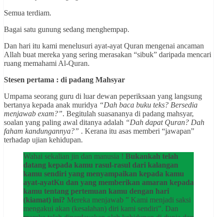
Semua terdiam.
Bagai satu gunung sedang menghempap.
Dan hari itu kami menelusuri ayat-ayat Quran mengenai ancaman
Allah buat mereka yang sering merasakan “sibuk” daripada mencari
ruang memahami Al-Quran.
Stesen pertama : di padang Mahsyar
Umpama seorang guru di luar dewan peperiksaan yang langsung
bertanya kepada anak muridya
“Dah baca buku teks? Bersedia
menjawab exam?”
. Begitulah suasananya di padang mahsyar,
soalan yang paling awal ditanya adalah
“Dah dapat Quran? Dah
faham kandungannya?”
. Kerana itu asas memberi “jawapan”
terhadap ujian kehidupan.
Wahai sekalian jin dan manusia !
Bukankah telah
datang kepada kamu rasul-rasul dari kalangan
kamu sendiri yang menyampaikan kepada kamu
ayat-ayatKu dan yang memberikan amaran kepada
kamu tentang pertemuan kamu dengan hari
(kiamat) ini?
Mereka menjawab ” Kami menjadi saksi
mengakui akan (kesalahan) diri kami sendiri”. Dan