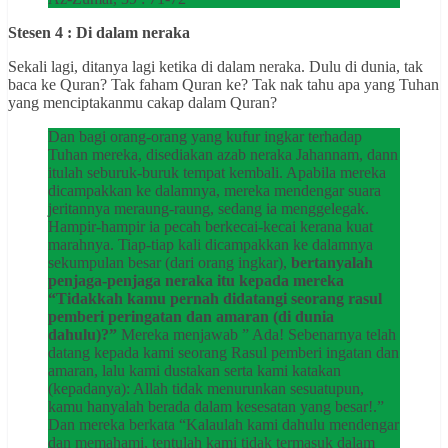
Stesen 4 : Di dalam neraka
Sekali lagi, ditanya lagi ketika di dalam neraka. Dulu di dunia, tak
baca ke Quran? Tak faham Quran ke? Tak nak tahu apa yang Tuhan
yang menciptakanmu cakap dalam Quran?
Dan bagi orang-orang yang kufur ingkar terhadap
Tuhan mereka, disediakan azab neraka Jahannam, dann
itulah seburuk-buruk tempat kembali. Apabila mereka
dicampakkan ke dalamnya, mereka mendengar suara
jeritannya meraung-raung, sedang ia menggelegak.
Hampir-hampir ia pecah berkecai-kecai kerana kuat
marahnya. Tiap-tiap kali dicampakkan ke dalamnya
sekumpulan besar (dari orang ingkar),
bertanyalah
penjaga-penjaga neraka itu kepada mereka
“Tidakkah kamu pernah didatangi seorang rasul
pemberi peringatan dan amaran (di dunia
dahulu)?”
Mereka menjawab ” Ada! Sebenarnya telah
datang kepada kami seorang Rasul pemberi ingatan dan
amaran, lalu kami dustakan serta kami katakan
(kepadanya): Allah tidak menurunkan sesuatupun,
kamu hanyalah berada dalam kesesatan yang besar!.”
Dan mereka berkata “Kalaulah kami dahulu mendengar
dan memahami, tentulah kami tidak termasuk dalam