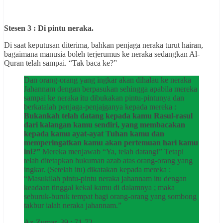
Stesen 3 : Di pintu neraka.
Di saat keputusan diterima, bahkan penjaga neraka turut hairan,
bagaimana manusia boleh terjerumus ke neraka sedangkan Al-
Quran telah sampai. “Tak baca ke?”
Dan orang-orang yang ingkar akan dihalau ke neraka
Jahannam dengan berpasukan sehingga apabila mereka
sampai ke neraka itu dibukakan pintu-pintunya dan
berkatalah penjaga-penjajganya kepada mereka :
Bukankah telah datang kepada kamu Rasul-rasul
dari kalangan kamu sendiri, yang membacakan
kepada kamu ayat-ayat Tuhan kamu dan
memperingatkan kamu akan pertemuan hari kamu
ini?”
Mereka menjawab “Ya, telah datang!” Tetapi
telah ditetapkan hukuman azab atas orang-orang yang
ingkar. (Setelah itu) dikatakan kepada mereka :
“Masukilah pintu-pintu neraka jahannam itu dengan
keadaan tinggal kekal kamu di dalamnya ; maka
seburuk-buruk tempat bagi orang-orang yang sombong
takbur ialah neraka jahannam.”
Az-Zumar, 39 : 71-72