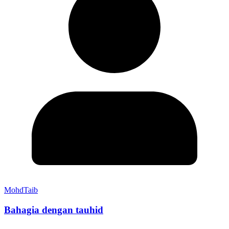
MohdTaib
Bahagia dengan tauhid