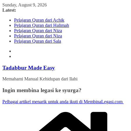
Skip
Sunday, August 9, 2026
to
Latest:
content
Pelajaran Quran dari Achik
Pelajaran Quran dari Halimah
Pelajaran Quran dari Niza
Pelajaran Quran dari Niza
Pelajaran Quran dari Sala
Tadabbur Made Easy
Memahami Manual Kehidupan dari Ilahi
Ingin membina legasi ke syurga?
Pelbagai artikel menarik untuk anda ikuti di MembinaLegasi.com